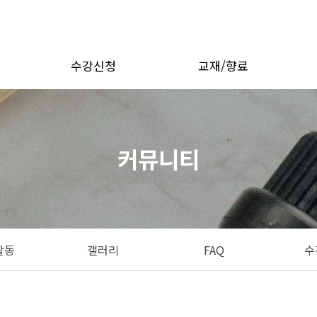
수강신청
교재/향료
정
대면수업
향료
정
비대면수업
수업교재
커뮤니티
부자재
활동
갤러리
FAQ
수