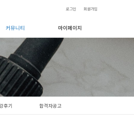
로그인
회원가입
커뮤니티
마이페이지
공지사항
수강신청내역
소식/활동
개인정보 수정
갤러리
1:1문의
FAQ
내쪽지함
수강후기
주문내역
합격자공고
장바구니
회원 탈퇴
강후기
합격자공고