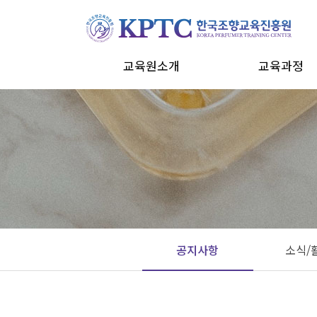
교육원소개
교육과정
교육원소개
조향전문가 자격과
강사소개
조향지도사 자격과
CI
창업 과정
오시는 길
맞춤형화장품
심리조향사
원데이클래스
공지사항
소식/