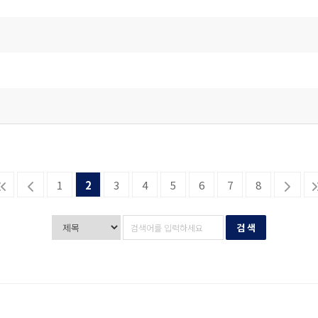
1
2
3
4
5
6
7
8
검 색