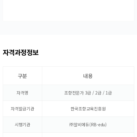
자격과정정보
구분
내용
자격명
조향전문가 3급 / 2급 / 1급
자격발급기관
한국조향교육진흥원
시행기관
㈜알비에듀(RB-edu)