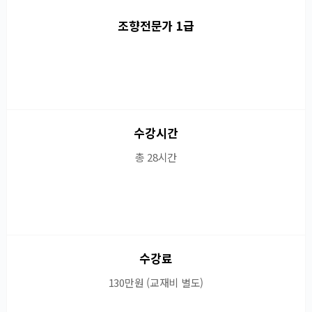
조향전문가 1급
수강시간
총 28시간
수강료
130만원 (교재비 별도)