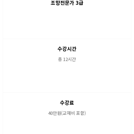
조향전문가 3급
수강시간
총 12시간
수강료
40만원(교재비 포함)