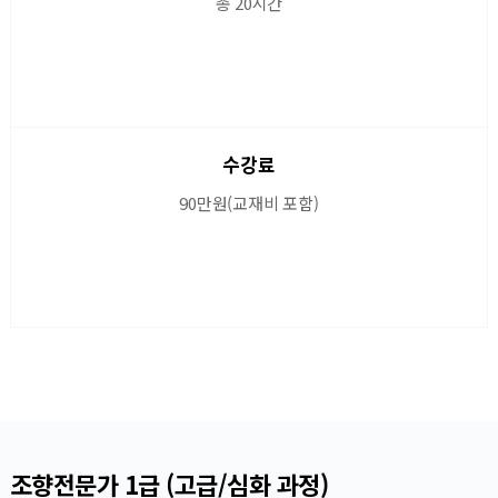
총 20시간
수강료
90만원(교재비 포함)
조향전문가 1급 (고급/심화 과정)