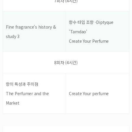
7회차 (4시간)
향수 타입 조향 -Diptyque
Fine fragrance's history &
'Tamdao'
study 3
Create Your Perfume
8회차 (4시간)
향의 특성과 주의점
The Perfumer and the
Create Your perfume
Market