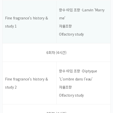
향수 타입 조향 -Lanvin 'Marry
Fine fragrance's history &
me'
study 1
자율조향
Olfactory study
6회차 (4시간)
향수 타입 조향 -Diptyque
Fine fragrance's history &
'L'ombre dans l'eau'
study 2
자율조향
Olfactory study