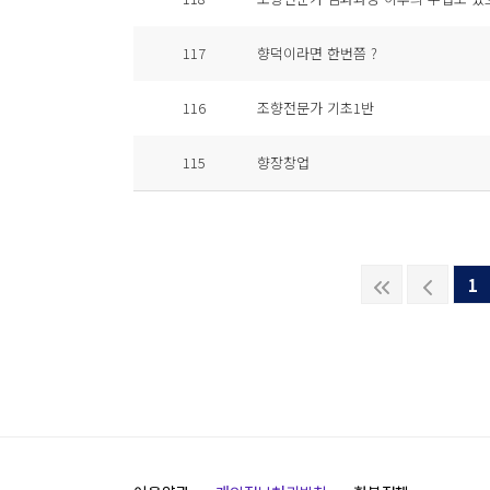
117
향덕이라면 한번쯤 ?
116
조향전문가 기초1반
115
향장창업
1