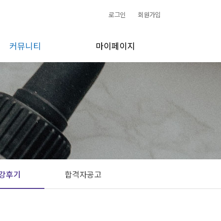
로그인
회원가입
커뮤니티
마이페이지
공지사항
수강신청내역
소식/활동
개인정보 수정
갤러리
1:1문의
FAQ
내쪽지함
수강후기
주문내역
합격자공고
장바구니
회원 탈퇴
강후기
합격자공고