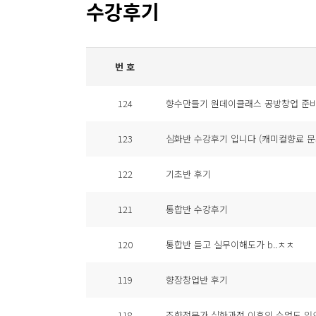
수강후기
번 호
124
향수만들기 원데이클래스 공방창업 준
123
심화반 수강후기 입니다 (캐미컬향료 문
122
기초반 후기
121
통합반 수강후기
120
통합반 듣고 실무이해도가 b..ㅊㅊ
119
향장창업반 후기
118
조향전문가 심화과정 이후의 수업도 있