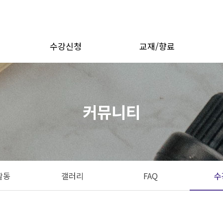
수강신청
교재/향료
정
대면수업
향료
정
비대면수업
수업교재
커뮤니티
부자재
활동
갤러리
FAQ
수