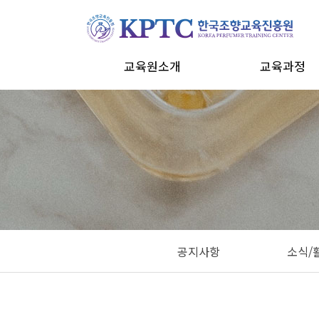
교육원소개
교육과정
교육원소개
조향전문가 자격과
강사소개
조향지도사 자격과
CI
창업 과정
오시는 길
맞춤형화장품
심리조향사
원데이클래스
공지사항
소식/