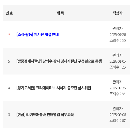
번 호
제 목
작성자
관리자
[소식-활동] 게시판 개설 안내
2025-07-26
조회수 : 50
관리자
5
[방중경제사절단] 강의수 강사 경제사절단 구성원으로 동행
2026-01-05
조회수 : 26
관리자
4
[경기도서관] 크리에이티브 시너지 공모전 심시위원
2025-08-25
조회수 : 35
관리자
3
[한섬] 리퀴드퍼퓸바 판매영업 직무교육
2025-08-06
조회수 : 67