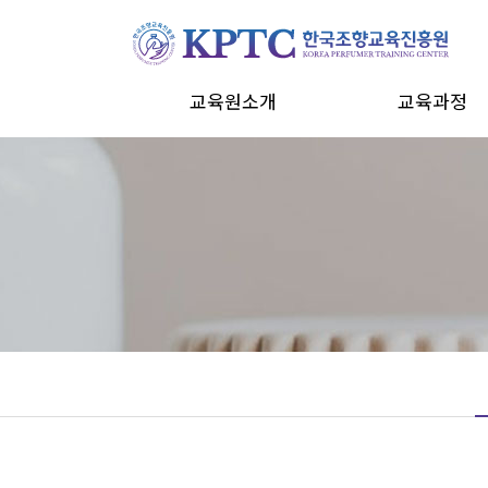
교육원소개
교육과정
교육원소개
조향전문가 자격과
강사소개
조향지도사 자격과
CI
창업 과정
오시는 길
맞춤형화장품
심리조향사
원데이클래스