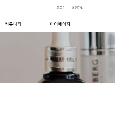
로그인
회원가입
커뮤니티
마이페이지
공지사항
수강신청내역
소식/활동
개인정보 수정
갤러리
1:1문의
FAQ
내쪽지함
수강후기
주문내역
합격자공고
장바구니
회원 탈퇴