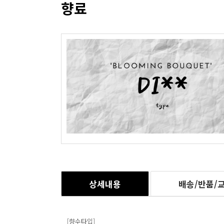
향료
상세내용
배송/반품/
[향수타입]